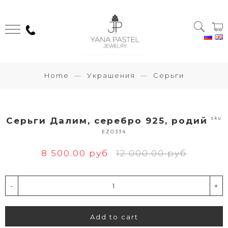
Home
Украшения
Серьги
sku
Серьги Далим, серебро 925, родий
EZO334
8 500.00 руб
12 000.00 руб
-
+
Add to cart