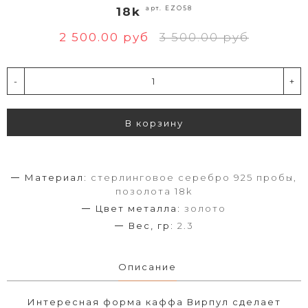
арт. EZO58
18k
2 500.00 руб
3 500.00 руб
-
+
В корзину
Материал:
стерлинговое серебро 925 пробы,
позолота 18k
Цвет металла:
золото
Вес, гр:
2.3
Описание
Интересная форма каффа Вирпул сделает