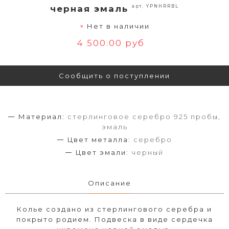
арт. YPNHRRBL
черная эмаль
Нет в наличии
4 500.00 руб
Сообщить о поступлении
Материал:
стерлинговое серебро 925 пробы,
эмаль
Цвет металла:
серебро
Цвет эмали:
черный
Описание
Колье создано из стерлингового серебра и
покрыто родием. Подвеска в виде сердечка