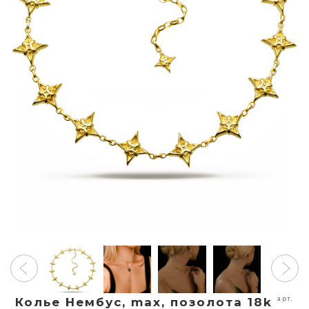
арт.
Колье Нембус, max, позолота 18k