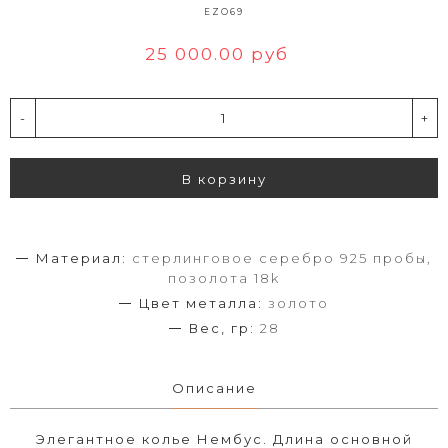
EZO69
25 000.00 руб
-
+
В корзину
Материал:
стерлинговое серебро 925 пробы,
позолота 18k
Цвет металла:
золото
Вес, гр:
28
Описание
Элегантное колье Нембус. Длина основной