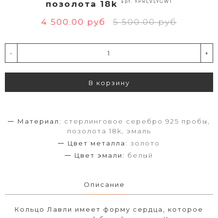
арт. YPRLVLYGWT
позолота 18k
4 500.00 руб
5 500.00 руб
-
+
В корзину
Материал:
стерлинговое серебро 925 пробы,
позолота 18k, эмаль
Цвет металла:
золото
Цвет эмали:
белый
Описание
Кольцо Лавли имеет форму сердца, которое