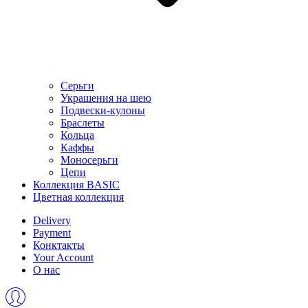
Серьги
Украшения на шею
Подвески-кулоны
Браслеты
Кольца
Каффы
Моносерьги
Цепи
Коллекция BASIC
Цветная коллекция
Delivery
Payment
Конктакты
Your Account
О нас