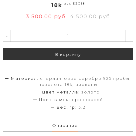
арт. EZO38
18k
3 500.00 руб
4 500.00 руб
-
+
В корзину
Материал:
стерлинговое серебро 925 пробы,
позолота 18k, цирконы
Цвет металла:
золото
Цвет камня:
прозрачный
Вес, гр:
3.2
Описание