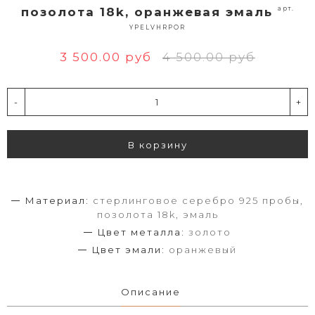
арт.
позолота 18k, оранжевая эмаль
YPELVHRPOR
3 500.00 руб
4 500.00 руб
-
+
В корзину
Материал:
стерлинговое серебро 925 пробы,
позолота 18k, эмаль
Цвет металла:
золото
Цвет эмали:
оранжевый
Описание