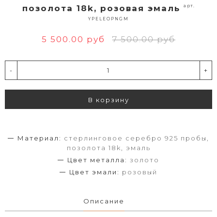
арт.
позолота 18k, розовая эмаль
YPELEOPNGM
5 500.00 руб
7 500.00 руб
-
+
В корзину
Материал:
стерлинговое серебро 925 пробы,
позолота 18k, эмаль
Цвет металла:
золото
Цвет эмали:
розовый
Описание